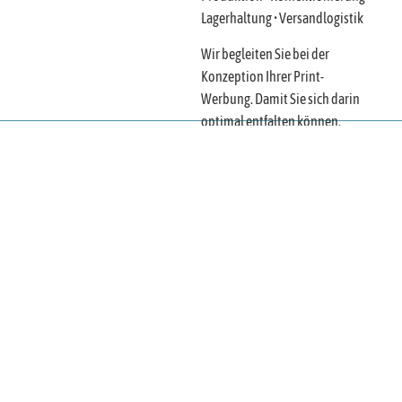
Lagerhaltung • Versandlogistik
Wir begleiten Sie bei der
Konzeption Ihrer Print-
Werbung. Damit Sie sich darin
optimal entfalten können.
02
People
Das Team