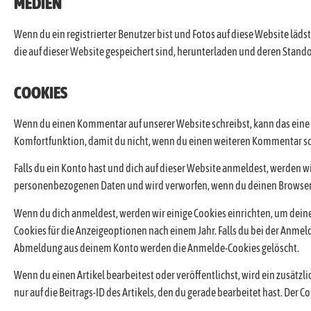
MEDIEN
Wenn du ein registrierter Benutzer bist und Fotos auf diese Website läd
die auf dieser Website gespeichert sind, herunterladen und deren Stand
COOKIES
Wenn du einen Kommentar auf unserer Website schreibst, kann das eine E
Komfortfunktion, damit du nicht, wenn du einen weiteren Kommentar schr
Falls du ein Konto hast und dich auf dieser Website anmeldest, werden wi
personenbezogenen Daten und wird verworfen, wenn du deinen Browser 
Wenn du dich anmeldest, werden wir einige Cookies einrichten, um dei
Cookies für die Anzeigeoptionen nach einem Jahr. Falls du bei der Anm
Abmeldung aus deinem Konto werden die Anmelde-Cookies gelöscht.
Wenn du einen Artikel bearbeitest oder veröffentlichst, wird ein zusät
nur auf die Beitrags-ID des Artikels, den du gerade bearbeitet hast. Der C