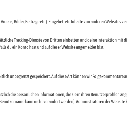
Videos, Bilder, Beiträge etc.). Eingebettete Inhalte von anderen Websites verh
tzliche Tracking-Dienste von Dritten einbetten und deine Interaktion mit d
falls du ein Konto hast und auf dieser Website angemeldet bist.
itlich unbegrenzt gespeichert. Auf diese Art können wir Folgekommentare 
sätzlich die persönlichen Informationen, die sie in ihren Benutzerprofilen an
r Benutzername kann nicht verändert werden). Administratoren der Website 