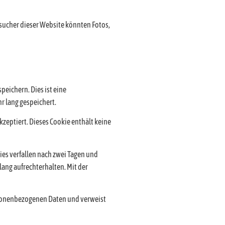
esucher dieser Website könnten Fotos,
eichern. Dies ist eine
r lang gespeichert.
kzeptiert. Dieses Cookie enthält keine
es verfallen nach zwei Tagen und
ang aufrechterhalten. Mit der
ersonenbezogenen Daten und verweist