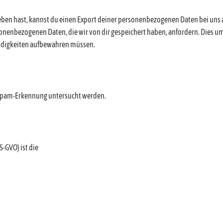
en hast, kannst du einen Export deiner personenbezogenen Daten bei uns an
onenbezogenen Daten, die wir von dir gespeichert haben, anfordern. Dies umf
endigkeiten aufbewahren müssen.
Spam-Erkennung untersucht werden.
-GVO) ist die