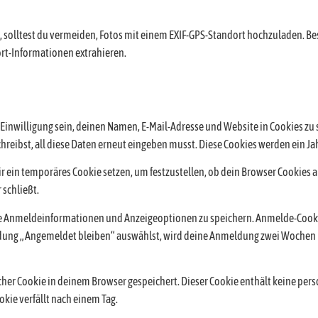
st, solltest du vermeiden, Fotos mit einem EXIF-GPS-Standort hochzuladen. B
ort-Informationen extrahieren.
inwilligung sein, deinen Namen, E-Mail-Adresse und Website in Cookies zu sp
eibst, all diese Daten erneut eingeben musst. Diese Cookies werden ein Jah
r ein temporäres Cookie setzen, um festzustellen, ob dein Browser Cookies a
schließt.
ne Anmeldeinformationen und Anzeigeoptionen zu speichern. Anmelde-Cooki
eldung „Angemeldet bleiben“ auswählst, wird deine Anmeldung zwei Wochen l
zlicher Cookie in deinem Browser gespeichert. Dieser Cookie enthält keine p
ookie verfällt nach einem Tag.