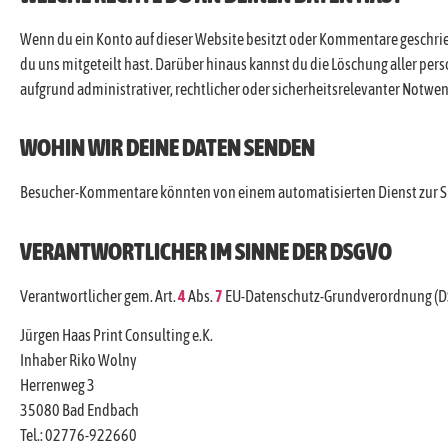
Wenn du ein Konto auf dieser Website besitzt oder Kommentare geschrieb
du uns mitgeteilt hast. Darüber hinaus kannst du die Löschung aller pers
aufgrund administrativer, rechtlicher oder sicherheitsrelevanter Notw
WOHIN WIR DEINE DATEN SENDEN
Besucher-Kommentare könnten von einem automatisierten Dienst zur 
VERANTWORTLICHER IM SINNE DER DSGVO
Verantwortlicher gem. Art.
4
Abs.
7
EU-Datenschutz-Grundverordnung (DS
Jürgen Haas Print Consulting e.K.
Inhaber Riko Wolny
Herrenweg 3
35080 Bad Endbach
Tel.: 02776-922660