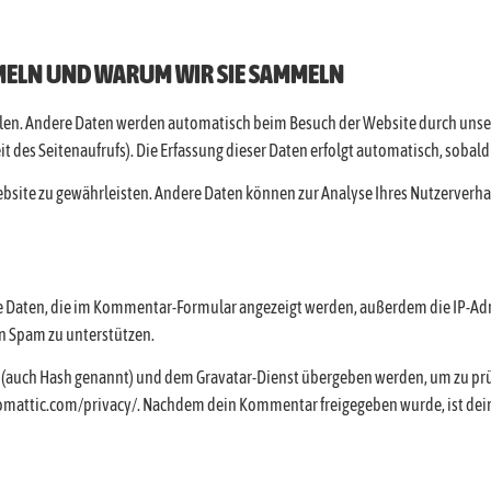
ELN UND WARUM WIR SIE SAMMELN
len. Andere Daten werden automatisch beim Besuch der Website durch unsere
t des Seitenaufrufs). Die Erfassung dieser Daten erfolgt automatisch, sobald
 Website zu gewährleisten. Andere Daten können zur Analyse Ihres Nutzerver
 Daten, die im Kommentar-Formular angezeigt werden, außerdem die IP-Adr
on Spam zu unterstützen.
t (auch Hash genannt) und dem Gravatar-Dienst übergeben werden, um zu prü
tomattic.com/privacy/. Nachdem dein Kommentar freigegeben wurde, ist dein 